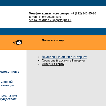
Телефон контактного центра:
+7 (812) 346-95-96
E-mail:
info@peterlink.ru
вся контактная информация >>
Почитать почту
Выделенные линии в Интернет
Сеансовый доступ в Интернет
Интернет-карты
волоконному
гулярной
рганизация
 предлагаем
муществам
: