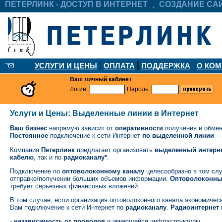
ПЕТЕРЛИНК - ДОСТУП В ИНТЕРНЕТ
СОЗДАНИЕ СА
УСЛУГИ И ЦЕНЫ
ОПЛАТА
ПОДДЕРЖКА
О КО
Ваш личный кабинет
Логин:
Пароль:
Услуги и Цены: Выделенные линии в Интернет
Ваш бизнес
напрямую зависит от
оперативности
получения и обме
Постоянное
подключение к сети Интернет
по выделенной линии
Компания
Петерлинк
предлагает организовать
выделенный интерне
кабелю
, так и по
радиоканалу*
.
Подключение по
оптоволоконному каналу
целесообразно в том слу
отправке/получении больших объемов информации.
Оптоволоконны
требует серьезных финансовых вложений.
В том случае, если организация оптоволоконного канала экономичес
Вам подключение к сети Интернет по
радиоканалу
.
Радиоинтернет
-
независимость от проводов
и имеющейся инфраструктуры