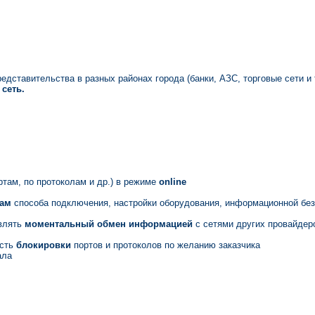
ставительства в разных районах города (банки, АЗС, торговые сети и 
сеть.
ортам, по протоколам и др.) в режиме
online
Вам
способа подключения, настройки оборудования, информационной без
твлять
моментальный обмен информацией
с сетями других провайдер
ость
блокировки
портов и протоколов по желанию заказчика
ала