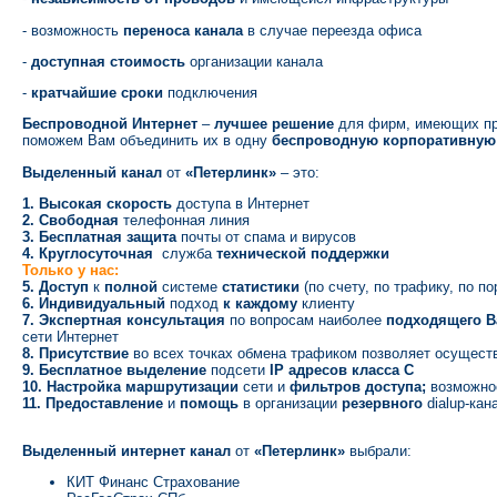
- возможность
переноса канала
в случае переезда офиса
-
доступная стоимость
организации канала
-
кратчайшие сроки
подключения
Беспроводной Интернет
–
лучшее решение
для фирм, имеющих пред
поможем Вам объединить их в одну
беспроводную корпоративную 
Выделенный канал
от
«Петерлинк»
– это:
1. Высокая скорость
доступа в Интернет
2. Свободная
телефонная линия
3. Бесплатная защита
почты от спама и вирусов
4. Круглосуточная
служба
технической поддержки
Только у нас:
5. Доступ
к
полной
системе
статистики
(по счету, по трафику, по п
6. Индивидуальный
подход
к каждому
клиенту
7. Экспертная консультация
по вопросам наиболее
подходящего 
сети Интернет
8. Присутствие
во всех точках обмена трафиком позволяет осущес
9. Бесплатное выделение
подсети
IP адресов класса С
10. Настройка маршрутизации
сети и
фильтров доступа;
возможн
11. Предоставление
и
помощь
в организации
резервного
dialup-кан
Выделенный интернет канал
от
«Петерлинк»
выбрали:
КИТ Финанс Страхование