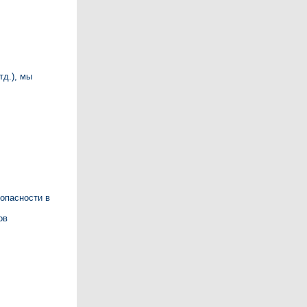
тд.), мы
опасности в
ов