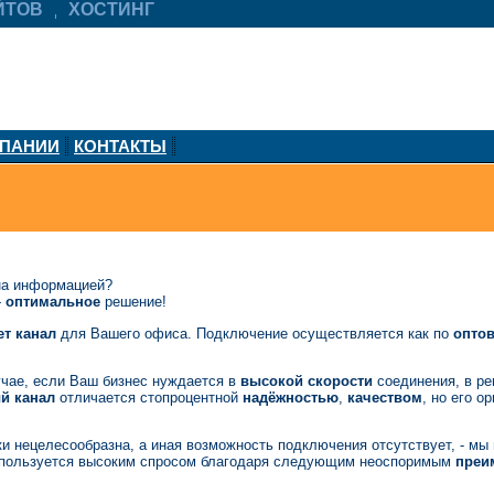
ЙТОВ
ХОСТИНГ
МПАНИИ
КОНТАКТЫ
на информацией?
—
оптимальное
решение!
т канал
для Вашего офиса. Подключение осуществляется как по
опто
чае, если Ваш бизнес нуждается в
высокой скорости
соединения, в ре
й канал
отличается стопроцентной
надёжностью
,
качеством
, но его о
ки нецелесообразна, а иная возможность подключения отсутствует, - мы
пользуется высоким спросом благодаря следующим неоспоримым
преи